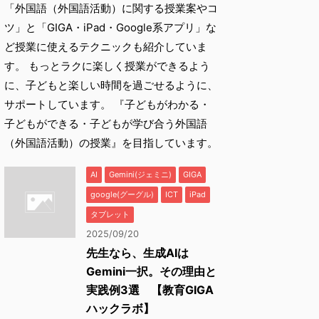
「外国語（外国語活動）に関する授業案やコ
ツ」と「GIGA・iPad・Google系アプリ」な
ど授業に使えるテクニックも紹介していま
す。 もっとラクに楽しく授業ができるよう
に、子どもと楽しい時間を過ごせるように、
サポートしています。 『子どもがわかる・
子どもができる・子どもが学び合う外国語
（外国語活動）の授業』を目指しています。
AI
Gemini(ジェミニ)
GIGA
google(グーグル)
ICT
iPad
タブレット
2025/09/20
先生なら、生成AIは
Gemini一択。その理由と
実践例3選 【教育GIGA
ハックラボ】