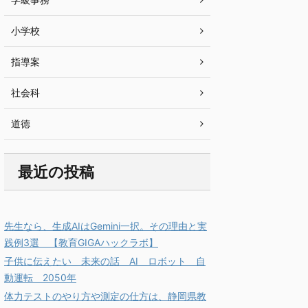
小学校
指導案
社会科
道徳
最近の投稿
先生なら、生成AIはGemini一択。その理由と実
践例3選 【教育GIGAハックラボ】
子供に伝えたい 未来の話 AI ロボット 自
動運転 2050年
体力テストのやり方や測定の仕方は、静岡県教