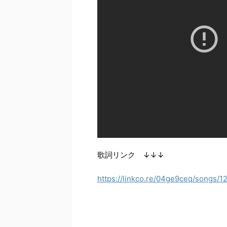
歌詞リンク ↓↓↓
https://linkco.re/04ge9ceq/songs/12