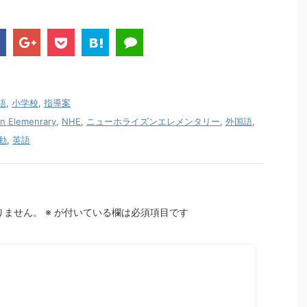
語
,
小学校
,
指導案
n Elemenrary
,
NHE
,
ニューホライズンエレメンタリー
,
外国語
,
動
,
英語
りません。
※
が付いている欄は必須項目です