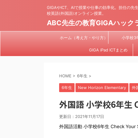
GIGAやICT、AIで授業や仕事の効率化。担任の
校英語(外国語)オンライン授業。
ABC先生の教育GIGAハック
ホーム（考え方・やり方）
小学校3
GIGA iPad ICTまとめ
HOME
>
6年生
>
6年生
New Horizon Elementary
外
外国語 小学校6年生 Chec
更新日：
2021年11月17日
外国語活動 小学校6年生 Check Your S