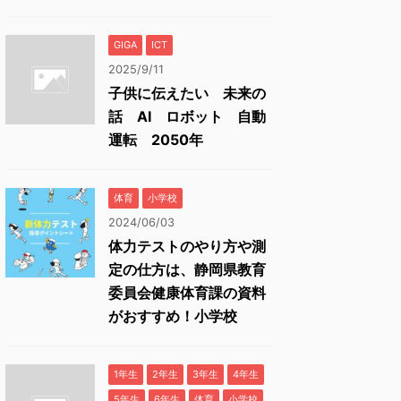
GIGA
ICT
2025/9/11
子供に伝えたい 未来の
話 AI ロボット 自動
運転 2050年
体育
小学校
2024/06/03
体力テストのやり方や測
定の仕方は、静岡県教育
委員会健康体育課の資料
がおすすめ！小学校
1年生
2年生
3年生
4年生
5年生
6年生
体育
小学校