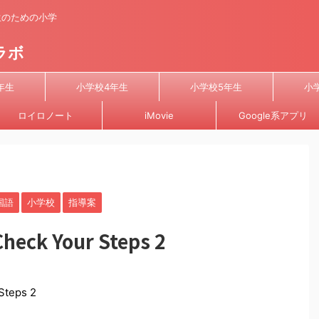
先生のための小学
ラボ
年生
小学校4年生
小学校5年生
小
ロイロノート
iMovie
Google系アプリ
国語
小学校
指導案
k Your Steps 2
teps 2