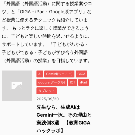
「外国語（外国語活動）に関する授業案やコ
ツ」と「GIGA・iPad・Google系アプリ」な
ど授業に使えるテクニックも紹介していま
す。 もっとラクに楽しく授業ができるよう
に、子どもと楽しい時間を過ごせるように、
サポートしています。 『子どもがわかる・
子どもができる・子どもが学び合う外国語
（外国語活動）の授業』を目指しています。
AI
Gemini(ジェミニ)
GIGA
google(グーグル)
ICT
iPad
タブレット
2025/09/20
先生なら、生成AIは
Gemini一択。その理由と
実践例3選 【教育GIGA
ハックラボ】