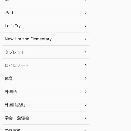
iPad
Let’s Try
New Horizon Elementary
タブレット
ロイロノート
体育
外国語
外国語活動
学会・勉強会
学級事務