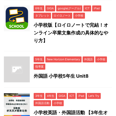
6年生
GIGA
google(グーグル)
ICT
iPad
タブレット
ロイロノート
小学校
小学校版【ロイロノートで完結！オ
ンライン卒業文集作成の具体的なや
り方】
5年生
New Horizon Elementary
外国語
小学校
指導案
外国語 小学校5年生 Unit8
3年生
4年生
GIGA
ICT
iPad
Let’s Try
外国語活動
小学校
小学校英語・外国語活動 【3年生オ