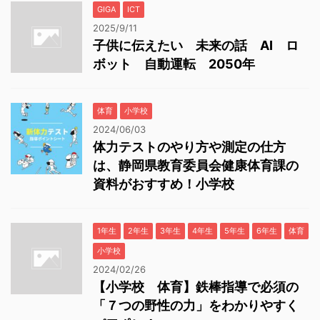
GIGA
ICT
2025/9/11
子供に伝えたい 未来の話 AI ロ
ボット 自動運転 2050年
体育
小学校
2024/06/03
体力テストのやり方や測定の仕方
は、静岡県教育委員会健康体育課の
資料がおすすめ！小学校
1年生
2年生
3年生
4年生
5年生
6年生
体育
小学校
2024/02/26
【小学校 体育】鉄棒指導で必須の
「７つの野性の力」をわかりやすく