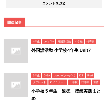
関連記事
4年生
Let’s Try
外国語活動
小学校
指導案
外国語活動 小学校4年生 Unit7
5年生
GIGA
google(グーグル)
ICT
iPad
タブレット
ロイロノート
小学校
指導案
道徳
小学校５年生 道徳 授業実践まと
め