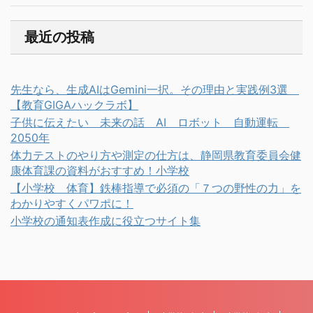
最近の投稿
先生なら、生成AIはGemini一択。その理由と実践例3選
【教育GIGAハックラボ】
子供に伝えたい 未来の話 AI ロボット 自動運転
2050年
体力テストのやり方や測定の仕方は、静岡県教育委員会健
康体育課の資料がおすすめ！小学校
【小学校 体育】鉄棒指導で必須の「７つの野性の力」を
わかりやすくパワポに！
小学校の通知表作成に役立つサイト集