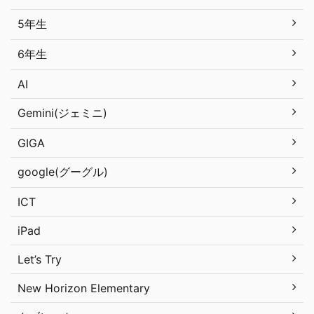
5年生
6年生
AI
Gemini(ジェミニ)
GIGA
google(グーグル)
ICT
iPad
Let’s Try
New Horizon Elementary