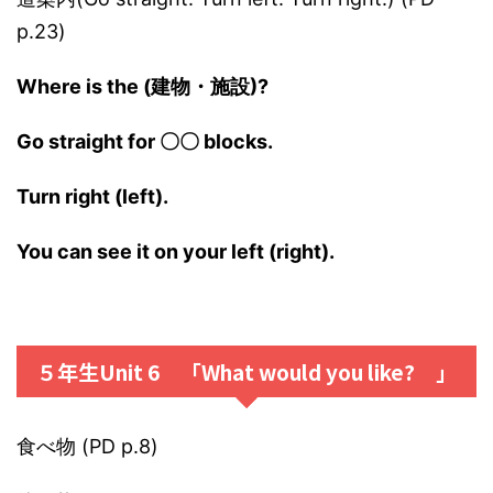
p.23)
Where is the (建物・施設)?
Go straight for 〇〇 blocks.
Turn right (left).
You can see it on your left (right).
５年生Unit 6 「What would you like? 」
食べ物 (PD p.8)