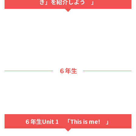
き」を紹介しよう 」
６年生
６年生Unit 1 「This is me! 」