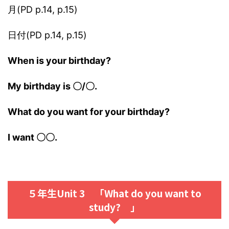
月(PD p.14, p.15)
日付(PD p.14, p.15)
When is your birthday?
My birthday is 〇/〇.
What do you want for your birthday?
I want 〇〇.
５年生Unit 3 「What do you want to
study? 」