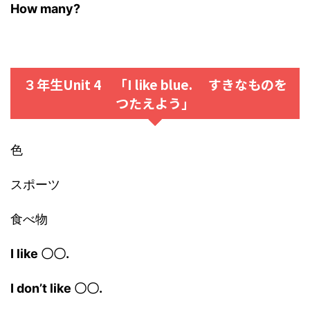
How many?
３年生Unit 4 「I like blue. すきなものを
つたえよう」
色
スポーツ
食べ物
I like 〇〇.
I don’t like 〇〇.