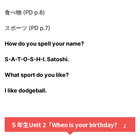
食べ物 (PD p.8)
スポーツ (PD p.7)
How do you spell your name?
S-A-T-O-S-H-I. Satoshi.
What sport do you like?
I like dodgeball.
５年生Unit 2「When is your birthday? 」