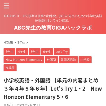
GIGAやICT、AIで授業や仕事の効率化。担任の先生のための小学校英語
(外国語)オンライン授業。
ABC先生の教育GIGAハックラボ
HOME
>
3年生
>
3年生
4年生
5年生
6年生
Let’s Try
New Horizon Elementary
外国語
外国語活動
小学校
指導案
小学校英語・外国語 【単元の内容まとめ
３年４年５年６年】Let's Try 1・2 New
Horizon Elementary 5・6
更新日：
2021年7月31日