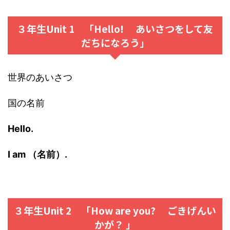
３年生Unit 1 「Hello! あいさつをして友
だちになろう」
世界のあいさつ
国の名前
Hello.
I am （名前）.
３年生Unit 2 「How are you? ごきげんい
かが？ 」