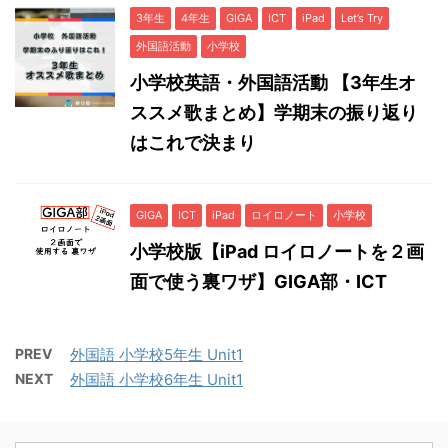
3年生
4年生
GIGA
ICT
iPad
Let’s Try
外国語活動
小学校
小学校英語・外国語活動 【3年生オ
ススメ歌まとめ】学期末の振り返り
はこれで決まり
GIGA
ICT
iPad
ロイロノート
小学校
小学校版【iPad ロイロノートを２画
面で使う裏ワザ】GIGA部・ICT
PREV
外国語 小学校5年生 Unit1
NEXT
外国語 小学校6年生 Unit1