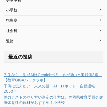
小学校
指導案
社会科
道徳
最近の投稿
先生なら、生成AIはGemini一択。その理由と実践例3選
【教育GIGAハックラボ】
子供に伝えたい 未来の話 AI ロボット 自動運転
2050年
体力テストのやり方や測定の仕方は、静岡県教育委員会健
康体育課の資料がおすすめ！小学校