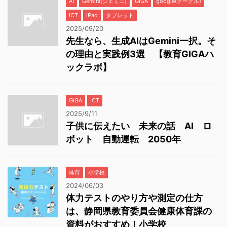
AI
Gemini(ジェミニ)
GIGA
google(グーグル)
ICT
iPad
タブレット
2025/09/20
先生なら、生成AIはGemini一択。そ
の理由と実践例3選 【教育GIGAハ
ックラボ】
GIGA
ICT
2025/9/11
子供に伝えたい 未来の話 AI ロ
ボット 自動運転 2050年
体育
小学校
2024/06/03
体力テストのやり方や測定の仕方
は、静岡県教育委員会健康体育課の
資料がおすすめ！小学校