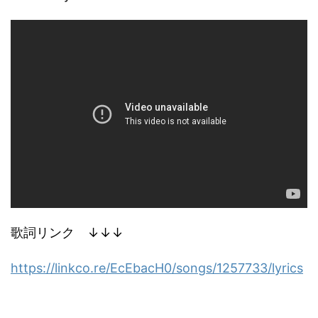
歌詞リンク ↓↓↓
https://linkco.re/EcEbacH0/songs/1257733/lyrics