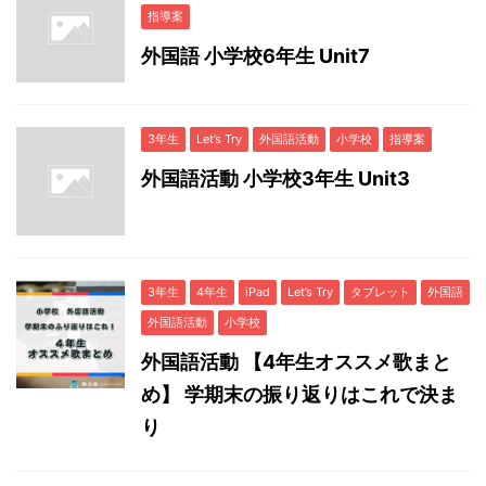
指導案
外国語 小学校6年生 Unit7
3年生
Let’s Try
外国語活動
小学校
指導案
外国語活動 小学校3年生 Unit3
3年生
4年生
iPad
Let’s Try
タブレット
外国語
外国語活動
小学校
外国語活動 【4年生オススメ歌まと
め】 学期末の振り返りはこれで決ま
り