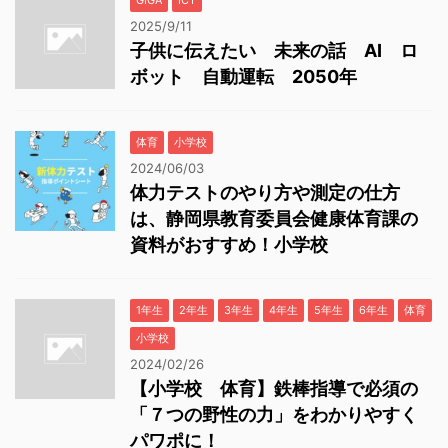
GIGA
ICT
2025/9/11
子供に伝えたい 未来の話 AI ロ
ボット 自動運転 2050年
体育
小学校
2024/06/03
体力テストのやり方や測定の仕方
は、静岡県教育委員会健康体育課の
資料がおすすめ！小学校
1年生
2年生
3年生
4年生
5年生
6年生
体育
小学校
2024/02/26
【小学校 体育】鉄棒指導で必須の
「７つの野性の力」をわかりやすく
パワポに！