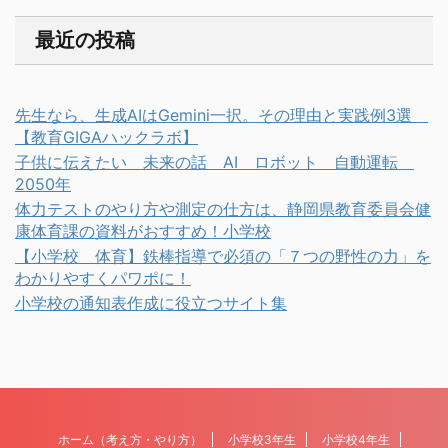
最近の投稿
先生なら、生成AIはGemini一択。その理由と実践例3選
【教育GIGAハックラボ】
子供に伝えたい 未来の話 AI ロボット 自動運転
2050年
体力テストのやり方や測定の仕方は、静岡県教育委員会健
康体育課の資料がおすすめ！小学校
【小学校 体育】鉄棒指導で必須の「７つの野性の力」を
わかりやすくパワポに！
小学校の通知表作成に役立つサイト集
ホーム（考え方・やり方）
小学校3年生
小学校4年生