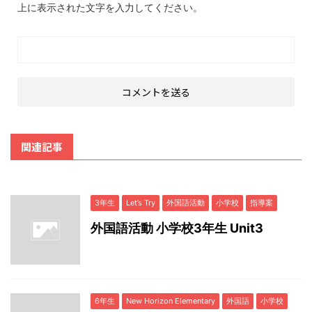
上に表示された文字を入力してください。
関連記事
3年生
Let’s Try
外国語活動
小学校
指導案
外国語活動 小学校3年生 Unit3
6年生
New Horizon Elementary
外国語
小学校