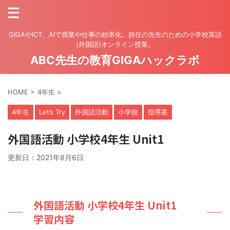
GIGAやICT、AIで授業や仕事の効率化。担任の先生のための小学校英語
(外国語)オンライン授業。
ABC先生の教育GIGAハックラボ
HOME
>
4年生
>
4年生
Let’s Try
外国語活動
小学校
指導案
外国語活動 小学校4年生 Unit1
更新日：
2021年8月6日
外国語活動 小学校4年生 Unit1
学習内容