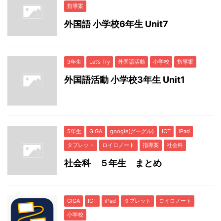
指導案
外国語 小学校6年生 Unit7
3年生
Let’s Try
外国語活動
小学校
指導案
外国語活動 小学校3年生 Unit1
5年生
GIGA
google(グーグル)
ICT
iPad
タブレット
ロイロノート
指導案
社会科
社会科 ５年生 まとめ
GIGA
ICT
iPad
タブレット
ロイロノート
小学校