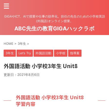
GIGAやICT、AIで授業や仕事の効率化。担任の先生のための小学校英語
(外国語)オンライン授業。
ABC先生の教育GIGAハックラボ
HOME
>
3年生
>
3年生
Let’s Try
外国語活動
小学校
指導案
外国語活動 小学校3年生 Unit8
更新日：
2021年8月6日
外国語活動 小学校3年生 Unit8
学習内容