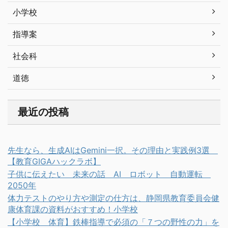
小学校
指導案
社会科
道徳
最近の投稿
先生なら、生成AIはGemini一択。その理由と実践例3選
【教育GIGAハックラボ】
子供に伝えたい 未来の話 AI ロボット 自動運転
2050年
体力テストのやり方や測定の仕方は、静岡県教育委員会健
康体育課の資料がおすすめ！小学校
【小学校 体育】鉄棒指導で必須の「７つの野性の力」を