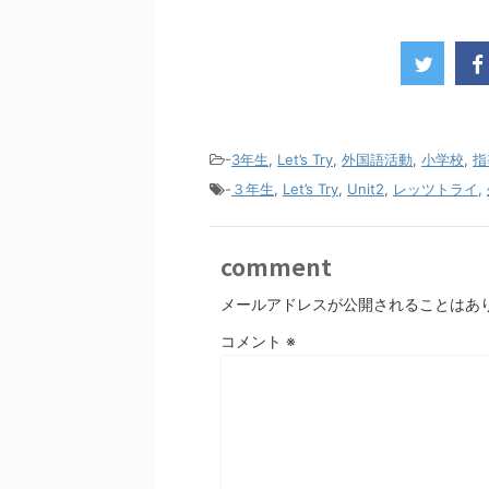
-
3年生
,
Let’s Try
,
外国語活動
,
小学校
,
指
-
３年生
,
Let’s Try
,
Unit2
,
レッツトライ
,
comment
メールアドレスが公開されることはあ
コメント
※