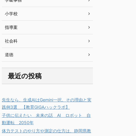
小学校
指導案
社会科
道徳
最近の投稿
先生なら、生成AIはGemini一択。その理由と実
践例3選 【教育GIGAハックラボ】
子供に伝えたい 未来の話 AI ロボット 自
動運転 2050年
体力テストのやり方や測定の仕方は、静岡県教