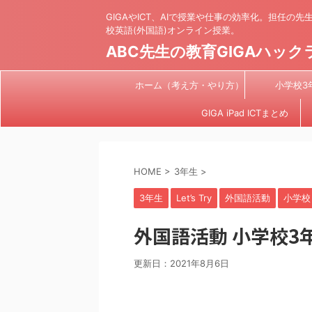
GIGAやICT、AIで授業や仕事の効率化。担任の
校英語(外国語)オンライン授業。
ABC先生の教育GIGAハック
ホーム（考え方・やり方）
小学校3
GIGA iPad ICTまとめ
HOME
>
3年生
>
3年生
Let’s Try
外国語活動
小学校
外国語活動 小学校3年生
更新日：
2021年8月6日