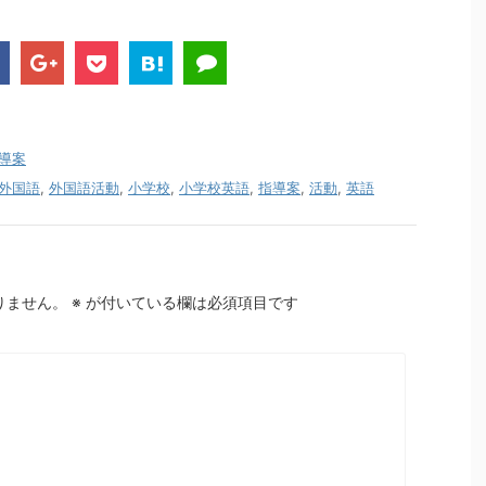
導案
外国語
,
外国語活動
,
小学校
,
小学校英語
,
指導案
,
活動
,
英語
りません。
※
が付いている欄は必須項目です