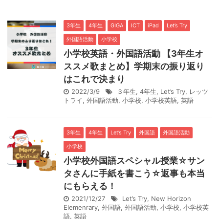
3年生
4年生
GIGA
ICT
iPad
Let’s Try
外国語活動
小学校
小学校英語・外国語活動 【3年生オ
ススメ歌まとめ】学期末の振り返り
はこれで決まり
2022/3/9
３年生
,
4年生
,
Let’s Try
,
レッツ
トライ
,
外国語活動
,
小学校
,
小学校英語
,
英語
3年生
4年生
Let’s Try
外国語
外国語活動
小学校
小学校外国語スペシャル授業☆サン
タさんに手紙を書こう☆返事も本当
にもらえる！
2021/12/27
Let’s Try
,
New Horizon
Elemenrary
,
外国語
,
外国語活動
,
小学校
,
小学校英
語
,
英語