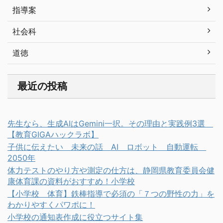
指導案
社会科
道徳
最近の投稿
先生なら、生成AIはGemini一択。その理由と実践例3選
【教育GIGAハックラボ】
子供に伝えたい 未来の話 AI ロボット 自動運転
2050年
体力テストのやり方や測定の仕方は、静岡県教育委員会健
康体育課の資料がおすすめ！小学校
【小学校 体育】鉄棒指導で必須の「７つの野性の力」を
わかりやすくパワポに！
小学校の通知表作成に役立つサイト集