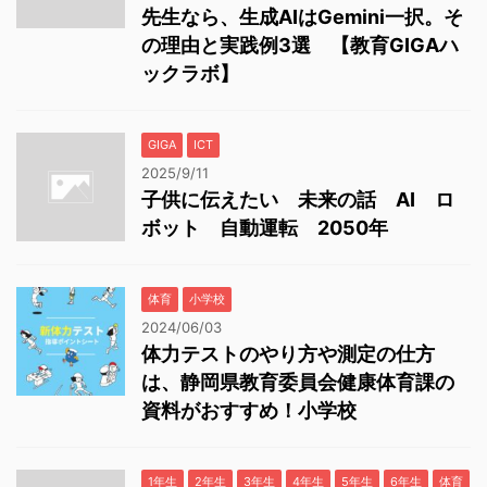
先生なら、生成AIはGemini一択。そ
の理由と実践例3選 【教育GIGAハ
ックラボ】
GIGA
ICT
2025/9/11
子供に伝えたい 未来の話 AI ロ
ボット 自動運転 2050年
体育
小学校
2024/06/03
体力テストのやり方や測定の仕方
は、静岡県教育委員会健康体育課の
資料がおすすめ！小学校
1年生
2年生
3年生
4年生
5年生
6年生
体育