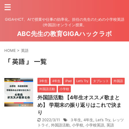
GIGAやICT、AIで授業や仕事の効率化。担任の先生のための小学校英語
(外国語)オンライン授業。
ABC先生の教育GIGAハックラボ
HOME
>
英語
「 英語 」 一覧
3年生
4年生
iPad
Let’s Try
タブレット
外国語
外国語活動
小学校
外国語活動 【4年生オススメ歌まと
め】 学期末の振り返りはこれで決ま
り
2022/3/11
３年生
,
4年生
,
Let’s Try
,
レッツ
トライ
,
外国語活動
,
小学校
,
小学校英語
,
英語