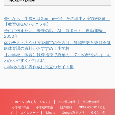
先生なら、生成AIはGemini一択。その理由と実践例3選
【教育GIGAハックラボ】
子供に伝えたい 未来の話 AI ロボット 自動運転
2050年
体力テストのやり方や測定の仕方は、静岡県教育委員会健
康体育課の資料がおすすめ！小学校
【小学校 体育】鉄棒指導で必須の「７つの野性の力」を
わかりやすくパワポに！
小学校の通知表作成に役立つサイト集
ホーム（考え方・やり方）
小学校3年生
小学校4年生
小学校5年生
小学校6年生
他の教科
GIGA iPad ICTまと
め
ロイロノート
iMovie
Google系アプリ
GIGA・情