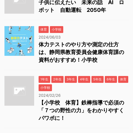
子供に伝えたい 未来の話 AI ロ
ボット 自動運転 2050年
体育
小学校
2024/06/03
体力テストのやり方や測定の仕方
は、静岡県教育委員会健康体育課の
資料がおすすめ！小学校
1年生
2年生
3年生
4年生
5年生
6年生
体育
小学校
2024/02/26
【小学校 体育】鉄棒指導で必須の
「７つの野性の力」をわかりやすく
パワポに！