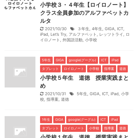
小学校３・４年生【ロイロノート】
クラス全員参加のアルファベットカ
ルタ
2021/10/30
３年生
,
4年生
,
GIGA
,
ICT
,
iPad
,
Let’s Try
,
アルファベット
,
レッツトライ
,
ロ
イロノート
,
外国語活動
,
小学校
5年生
GIGA
google(グーグル)
ICT
iPad
タブレット
ロイロノート
小学校
指導案
道徳
小学校５年生 道徳 授業実践まと
め
2021/10/31
5年生
,
GIGA
,
ICT
,
iPad
,
小学
校
,
指導案
,
道徳
1年生
GIGA
google(グーグル)
ICT
iPad
タブレット
ロイロノート
小学校
指導案
道徳
小学校１年生 道徳 授業実践まと