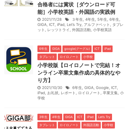
合格者には賞状［ダウンロード可
能］小学校英語・外国語の実践例
2021/11/28
３年生
,
4年生
,
5年生
,
6年生
,
GIGA
,
ICT
,
iPad
,
Let’s Try
,
アルファベット
,
タブレ
ット
,
レッツトライ
,
外国語活動
,
小学校英語
6年生
GIGA
google(グーグル)
ICT
iPad
タブレット
ロイロノート
小学校
小学校版【ロイロノートで完結！オ
ンライン卒業文集作成の具体的なや
り方】
2021/10/30
6年生
,
GIGA
,
Google
,
ICT
,
iPad
,
お礼状
,
レポート
,
ロイロノート
,
卒業文集
,
小
学校
3年生
4年生
GIGA
ICT
iPad
Let’s Try
タブレット
ロイロノート
外国語活動
小学校