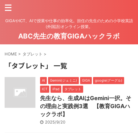
GIGAやICT、AIで授業や仕事の効率化。担任の先生のための小学校英語
(外国語)オンライン授業。
ABC先生の教育GIGAハックラボ
HOME
>
タブレット
>
「タブレット」 一覧
AI
Gemini(ジェミニ)
GIGA
google(グーグル)
ICT
iPad
タブレット
先生なら、生成AIはGemini一択。そ
の理由と実践例3選 【教育GIGAハ
ックラボ】
2025/9/20