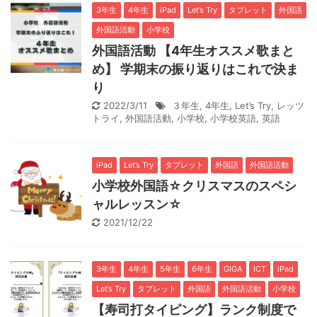
3年生
4年生
iPad
Let’s Try
タブレット
外国語
外国語活動
小学校
外国語活動 【4年生オススメ歌まと
め】 学期末の振り返りはこれで決ま
り
2022/3/11
３年生
,
4年生
,
Let’s Try
,
レッツ
トライ
,
外国語活動
,
小学校
,
小学校英語
,
英語
iPad
Let’s Try
タブレット
外国語
外国語活動
小学校外国語☆クリスマスのスペシ
ャルレッスン☆
2021/12/22
3年生
4年生
5年生
6年生
GIGA
ICT
iPad
Let’s Try
タブレット
外国語
外国語活動
小学校
【寿司打タイピング】ランク制度で